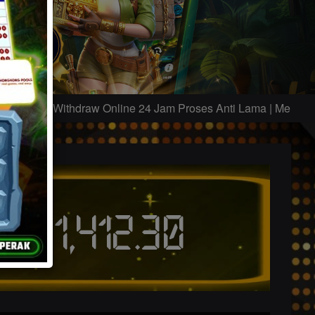
& Withdraw Online 24 Jam Proses Anti Lama | Menang Berapa
,541,432.14