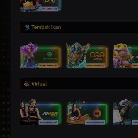
Tembak Ikan
Virtual