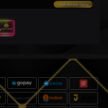
Lebih Banyak Game