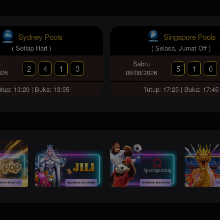
Sydney Pools
Singapore Pools
( Setiap Hari )
( Selasa, Jumat Off )
u
Sabtu
2
4
1
3
5
1
0
026
08/08/2026
tup: 13:20 | Buka: 13:55
Tutup: 17:25 | Buka: 17:45