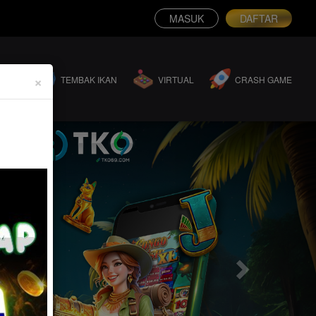
MASUK
DAFTAR
×
AYAM
TEMBAK IKAN
VIRTUAL
CRASH GAME
Next